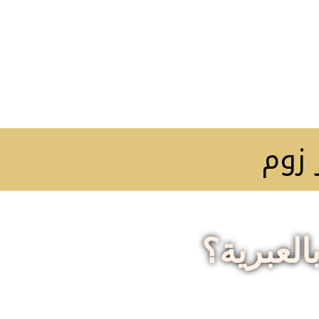
وم
العبرية؟