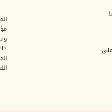
ا
الص
مؤس
ومح
حاص
على
الج
الل