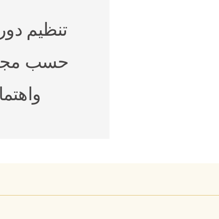
تنظيم دو
حسب مجا
واهتما